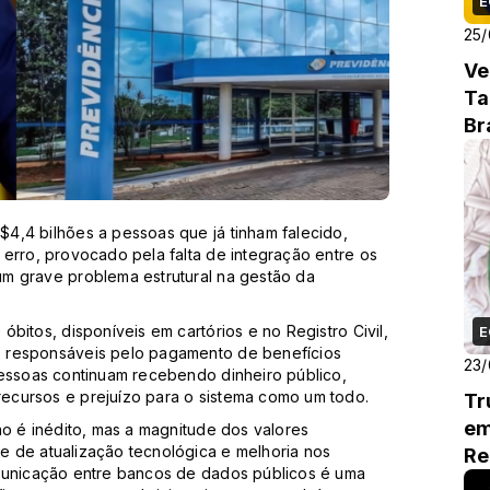
E
25/
Ve
Ta
Br
Bi
4,4 bilhões a pessoas que já tinham falecido,
erro, provocado pela falta de integração entre os
m grave problema estrutural na gestão da
bitos, disponíveis em cartórios e no Registro Civil,
E
s responsáveis pelo pagamento de benefícios
23/
pessoas continuam recebendo dinheiro público,
ecursos e prejuízo para o sistema como um todo.
Tr
em
ão é inédito, mas a magnitude dos valores
 de atualização tecnológica e melhoria nos
Re
omunicação entre bancos de dados públicos é uma