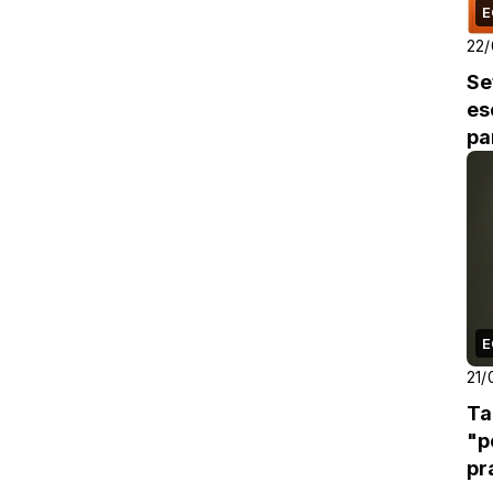
E
22/
Se
es
pa
E
21/
Ta
"p
pr